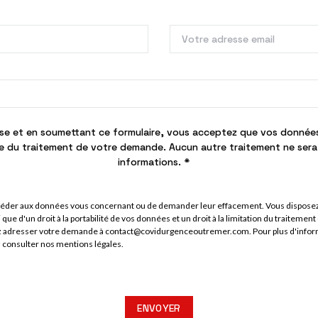
se et en soumettant ce formulaire, vous acceptez que vos données
dre du traitement de votre demande. Aucun autre traitement ne ser
informations. *
ccéder aux données vous concernant ou de demander leur effacement. Vous disposez
si que d'un droit à la portabilité de vos données et un droit à la limitation du traitem
ez adresser votre demande à contact@covidurgenceoutremer.com. Pour plus d'inform
z consulter nos
mentions légales
.