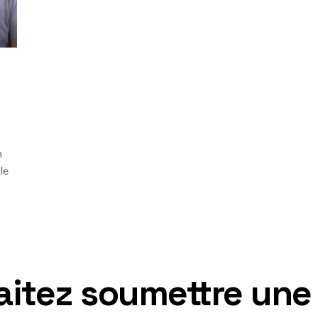
n
le
itez soumettre une